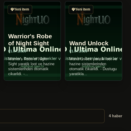
Yeni item
Yeni item
Warrior's Robe
of Night Sight
Wand Unlock
01.07.2026
01.07.2026
Warrior's Robe of Night
Wand Unlock yaratik loot ve
Sight yaratik loot ve hazine
hazine sistemlerinden
sistemlerinden otomatik
otomatik cikarildi. - Dustugu
cikarildi. -...
yaratikla...
4 haber