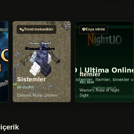
Trend mekanikler
Esya vitrini
Itemler
Sistemler
481 item
89 sistem
Warrior's Robe of Night
Element Muhru Sistemi
Sight
içerik