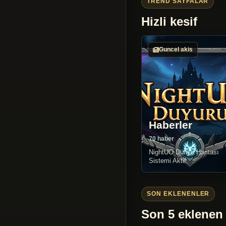
TREND SAYFALAR
Hizli kesif
Guncel akis
Haberler
70 haber
NightUO Dünya Haritası
Sistemi Aktif
SON EKLENENLER
Son 5 eklenen 