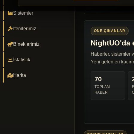
görüntülenecek.
Sistemler
İtemlerimiz
ÖNE ÇIKANLAR
NightUO'da e
Bineklerimiz
Haberler, sistemler v
İstatistik
Yeni gelenleri kacir
Harita
70
TOPLAM
HABER