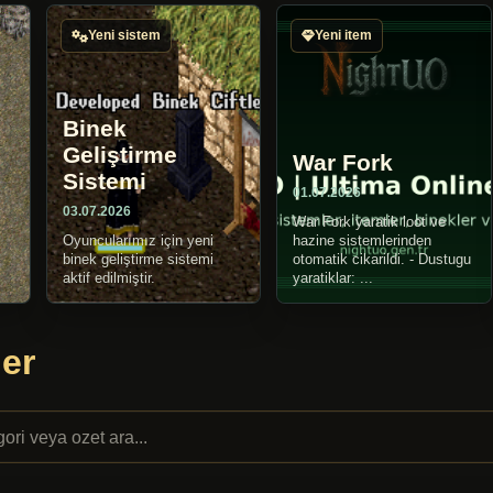
Yeni sistem
Yeni item
Binek
u
Geliştirme
War Fork
Sistemi
01.07.2026
03.07.2026
War Fork yaratik loot ve
Oyuncularımız için yeni
hazine sistemlerinden
binek geliştirme sistemi
otomatik cikarildi. - Dustugu
aktif edilmiştir.
yaratiklar: ...
er