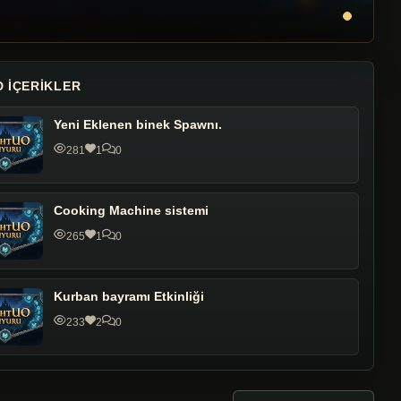
 IÇERIKLER
Yeni Eklenen binek Spawnı.
281
1
0
Cooking Machine sistemi
265
1
0
Kurban bayramı Etkinliği
233
2
0