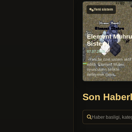
Yeni sistem
Element Muhr
Sistemi
07.07.2026
Yeni bir özel sistem aktif
edildi. Element Muhru,
oyuncuların birlikte
ilerleyerek tama...
Son Haberl