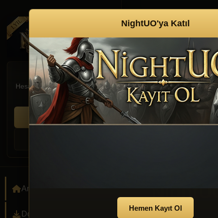
NightUO'ya Katıl
KULLANICI GIRISI
Hesabınla giriş yap veya yeni
kayıt oluştur.
Giriş Yap
Kayıt Ol
NightU
Ana Sayfa
Artık kullanıcılar hab
Dosyalar