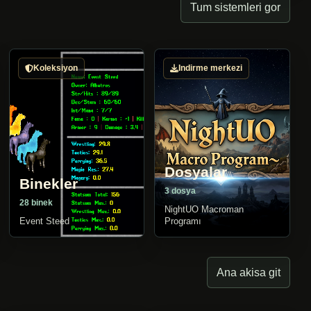
Tum sistemleri gor
Koleksiyon
Indirme merkezi
Dosyalar
Binekler
3 dosya
28 binek
NightUO Macroman
Event Steed
Programı
Ana akisa git