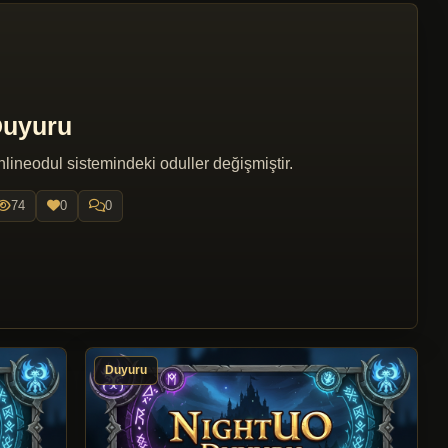
uyuru
lineodul sistemindeki oduller değişmiştir.
74
0
0
Duyuru