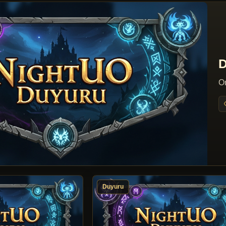
D
On
Duyuru