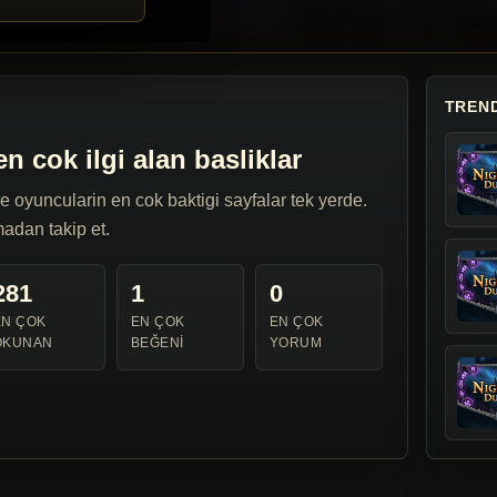
TREND
n cok ilgi alan basliklar
e oyuncularin en cok baktigi sayfalar tek yerde.
madan takip et.
281
1
0
EN ÇOK
EN ÇOK
EN ÇOK
OKUNAN
BEĞENI
YORUM