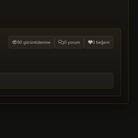
90 görüntülenme
0 yorum
0 beğeni