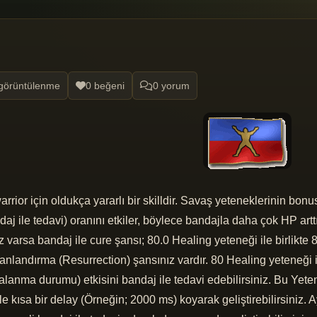
görüntülenme
0 beğeni
0 yorum
arrior için oldukça yararlı bir skilldir. Savaş yeteneklerinin bo
aj ile tedavi) oranını etkiler, böylece bandajla daha çok HP arttır
varsa bandaj ile cure şansı; 80.0 Healing yeteneği ile birlikte 
landırma (Resurrection) şansınız vardır. 80 Healing yeteneği il
lanma durumu) etkisini bandaj ile tedavi edebilirsiniz. Bu Yetene
le kısa bir delay (Örneğin; 2000 ms) koyarak geliştirebilirsiniz.