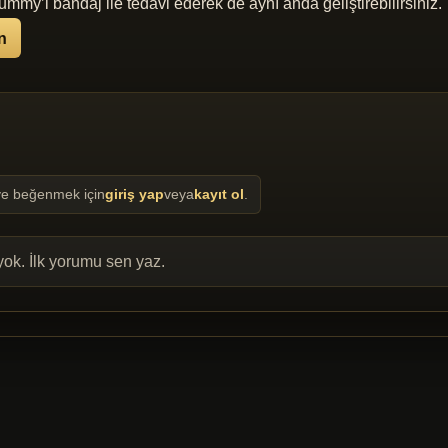
ummy’i bandaj ile tedavi ederek de aynı anda geliştirebilirsiniz.
n
e beğenmek için
giriş yap
veya
kayıt ol
.
ok. İlk yorumu sen yaz.