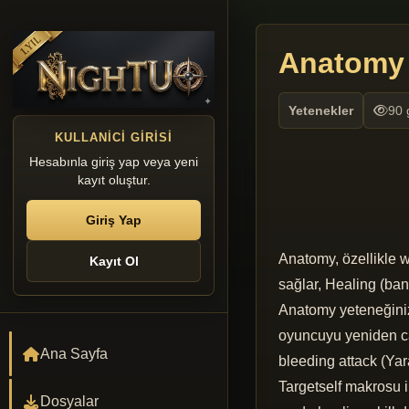
Anatomy
Yetenekler
90 
KULLANICI GIRISI
Hesabınla giriş yap veya yeni
kayıt oluştur.
Giriş Yap
Anatomy, özellikle w
Kayıt Ol
sağlar, Healing (band
Anatomy yeteneğiniz 
oyuncuyu yeniden can
Ana Sayfa
bleeding attack (Yara
Targetself makrosu i
Dosyalar