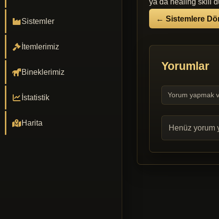
ya da healing skill d
← Sistemlere Dö
Sistemler
İtemlerimiz
Yorumlar
Bineklerimiz
Yorum yapmak v
İstatistik
Harita
Henüz yorum y