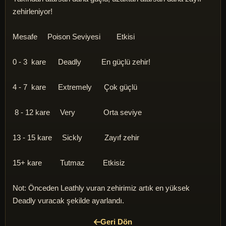
zehirleniyor!
Mesafe Poison Seviyesi Etkisi
0 - 3 kare Deadly En güçlü zehir!
4 - 7 kare Extremely Çok güçlü
8 - 12 kare Very Orta seviye
13 - 15 kare Sickly Zayıf zehir
15+ kare Tutmaz Etkisiz
Not: Önceden Leathly vuran zehirimiz artık en yüksek
Deadly vuracak şekilde ayarlandı.
Geri Dön