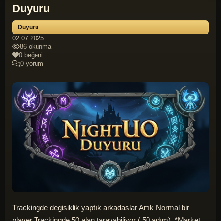
Duyuru
Duyuru
02.07.2025
86 okunma
0 beğeni
0 yorum
Trackingde degisiklik yaptık arkadaslar Artık Normal bir
player Trackingde 50 alan tarayabiliyor ( 50 adım). *Market