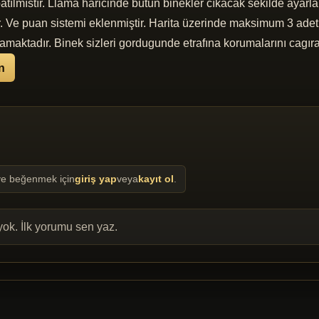
ılmıstır. Llama haricinde butun binekler cıkacak sekilde ayarlanm
ir. Ve puan sistemi eklenmiştir. Harita üzerinde maksimum 3 adet 
maktadır. Binek sizleri gordugunde etrafına korumalarını cagırac
n
e beğenmek için
giriş yap
veya
kayıt ol
.
ok. İlk yorumu sen yaz.