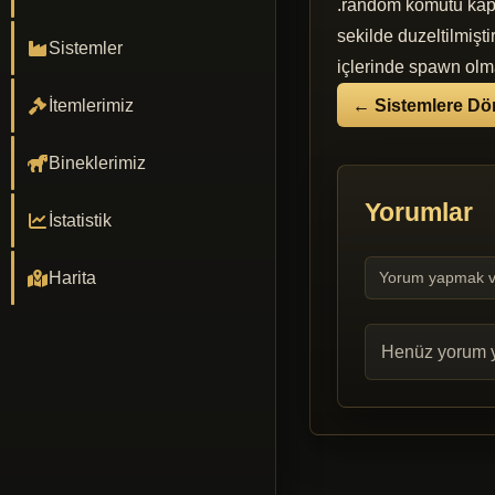
.random komutu kapat
sekilde duzeltilmişt
Sistemler
içlerinde spawn olma
← Sistemlere Dö
İtemlerimiz
Bineklerimiz
Yorumlar
İstatistik
Yorum yapmak v
Harita
Henüz yorum y