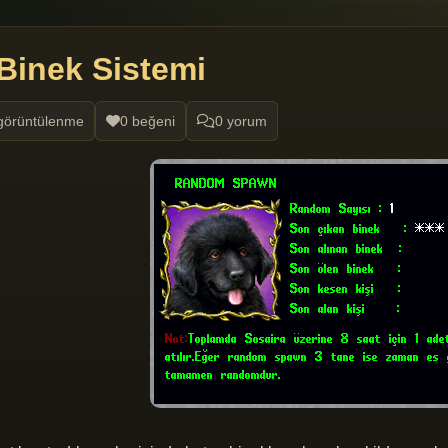
inek Sistemi
görüntülenme
0 beğeni
0 yorum