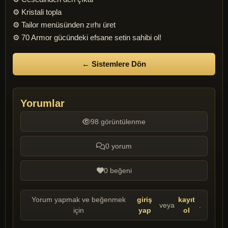
⚙️ Kristali topla
⚙️ Tailor menüsünden zırhı üret
⚙️ 70 Armor gücündeki efsane setin sahibi ol!
← Sistemlere Dön
Yorumlar
98 görüntülenme
0 yorum
0 beğeni
Yorum yapmak ve beğenmek
giriş
kayıt
veya
.
için
yap
ol