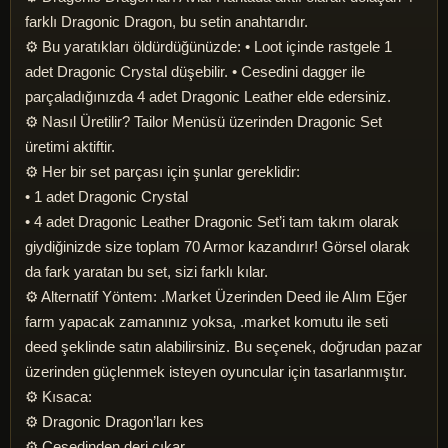
farklı Dragonic Dragon, bu setin anahtarıdır.
⚙️ Bu yaratıkları öldürdüğünüzde: • Loot içinde rastgele 1
adet Dragonic Crystal düşebilir. • Cesedini dagger ile
parçaladığınızda 4 adet Dragonic Leather elde edersiniz.
⚙️ Nasıl Üretilir? Tailor Menüsü üzerinden Dragonic Set
üretimi aktiftir.
⚙️ Her bir set parçası için şunlar gereklidir:
• 1 adet Dragonic Crystal
• 4 adet Dragonic Leather Dragonic Set’i tam takım olarak
giydiğinizde size toplam 70 Armor kazandırır! Görsel olarak
da fark yaratan bu set, sizi farklı kılar.
⚙️ Alternatif Yöntem: .Market Üzerinden Deed ile Alım Eğer
farm yapacak zamanınız yoksa, .market komutu ile seti
deed şeklinde satın alabilirsiniz. Bu seçenek, doğrudan pazar
üzerinden güçlenmek isteyen oyuncular için tasarlanmıştır.
⚙️ Kısaca:
⚙️ Dragonic Dragon’ları kes
⚙️ Cesedinden deri çıkar