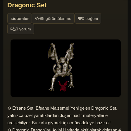
Dragonic Set
sistemler
98 görüntülenme
0 beğeni
0 yorum
⚙️ Efsane Set, Efsane Malzeme! Yeni gelen Dragonic Set,
yalnızca özel yaratıklardan düşen nadir materyallerle
üretilebiliyor. Bu zırhı giymek için mücadeleye hazır ol!
⚙️ Dragonic Dragon’ları Avla! Haritada aktif olarak dolaşan 4