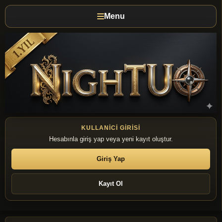
Menu
KULLANICI GIRISI
Hesabınla giriş yap veya yeni kayıt oluştur.
Giriş Yap
Kayıt Ol