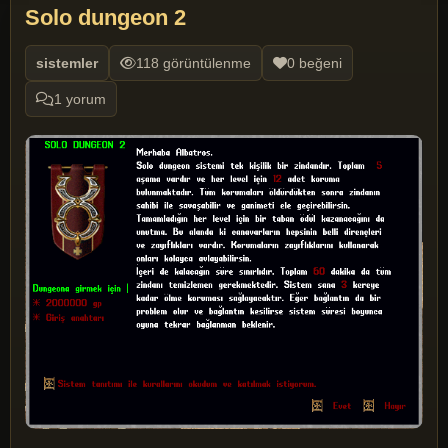
Solo dungeon 2
sistemler
118 görüntülenme
0 beğeni
1 yorum