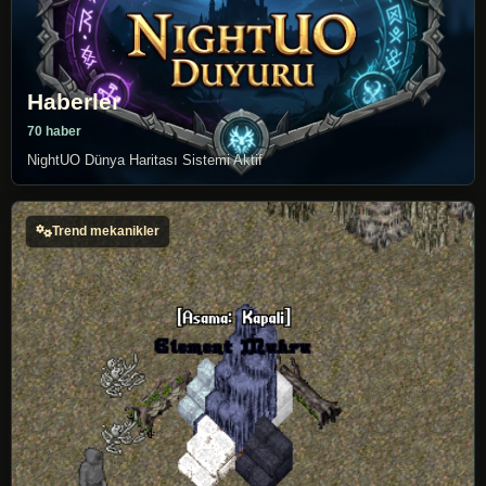
Haberler
70 haber
NightUO Dünya Haritası Sistemi Aktif
Trend mekanikler