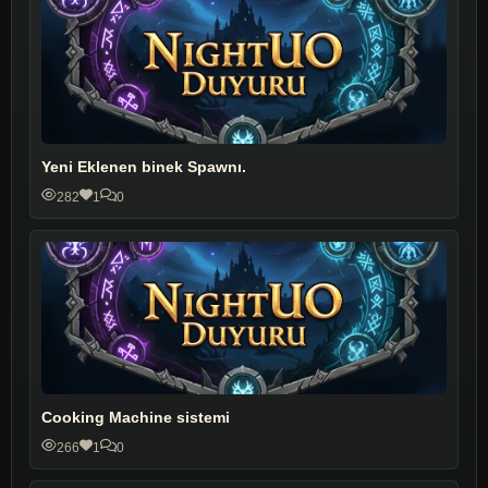
Yeni Eklenen binek Spawnı.
282
1
0
Cooking Machine sistemi
266
1
0