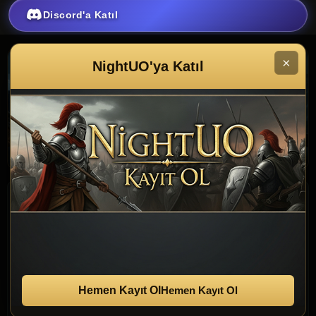
Discord'a Katıl
×
NightUO'ya Katıl
NightUO
ÖNE ÇIKANLAR
NightUO'da en cok ilgi alan
basliklar
Haberler, sistemler ve oyuncularin en cok baktigi sayfalar
Hemen Kayıt Ol
tek yerde. Yeni gelenleri kacirmadan takip et.