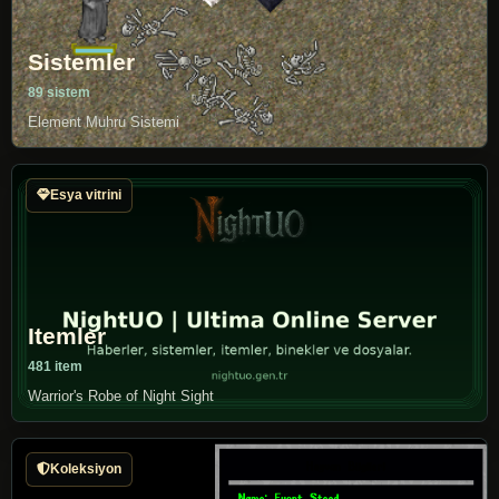
Sistemler
89 sistem
Element Muhru Sistemi
Esya vitrini
Itemler
481 item
Warrior's Robe of Night Sight
Koleksiyon