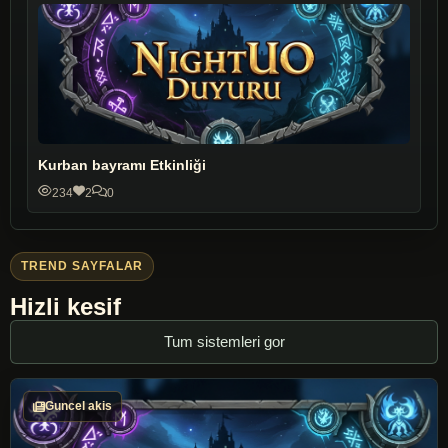
Kurban bayramı Etkinliği
234
2
0
TREND SAYFALAR
Hizli kesif
Tum sistemleri gor
Guncel akis